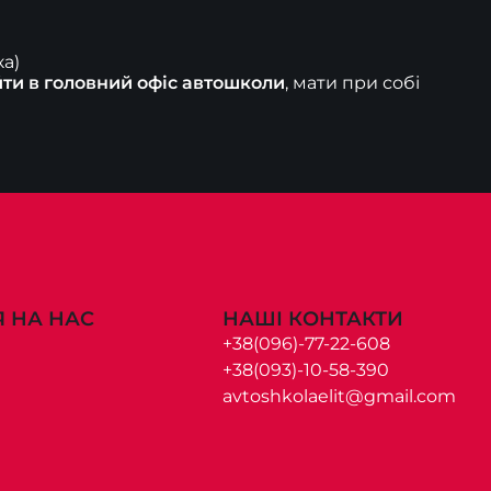
а)

ти в головний офіc автошколи
, мати при собі 
 НА НАС
НАШІ КОНТАКТИ
+38(096)-77-22-608
+38(093)-10-58-390
avtoshkolaelit@gmail.com