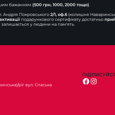
ашим бажанням 
(500 грн, 1000, 2000 тощо)
.

л. Андрія Покровського
 2/1, оф.6
 (колишня Наваринськ
активації
 подарункового сертифікату достатньо 
прий
т залишається у людини на пам'ять.
ПІДПИСУЙСЯ
Facebook
Instagram
инська)/ріг вул. Спаська